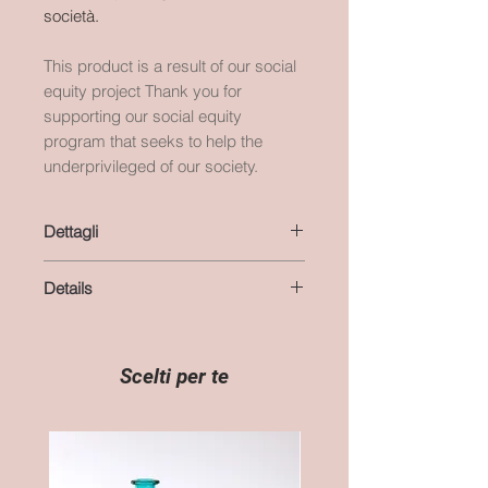
società.
This product is a result of our social
equity project Thank you for
supporting our social equity
program that seeks to help the
underprivileged of our society.
Dettagli
colore: bianco
Details
materiale: cotone
lunghezza: 106 cm
colour: white
altezza: 5 cm
material: cotton
essendo un prodotto artigianale le
length: 41,7 inches
Scelti per te
misure possono variare
height: 2 inches
handmade product, the
measurements may vary