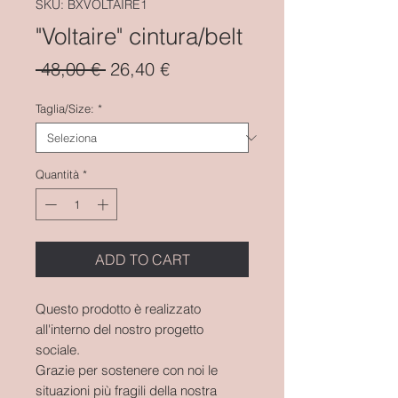
SKU: BXVOLTAIRE1
"Voltaire" cintura/belt
Prezzo
Prezzo
 48,00 € 
26,40 €
regolare
scontato
Taglia/Size:
*
Quantità
*
ADD TO CART
Questo prodotto è realizzato
all'interno del nostro progetto
sociale.
Grazie per sostenere con noi le
situazioni più fragili della nostra