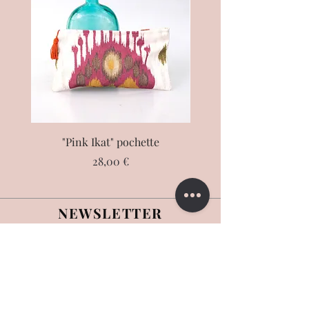
"Pink Ikat" pochette
"Éléphant" pochet
Prezzo
28,00 €
NEWSLETTER
Iscriviti alla newsletter di Alberta Florence
>