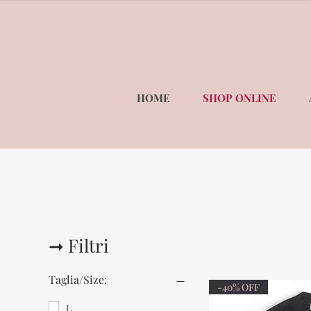
HOME
SHOP ONLINE
➞ Filtri
Taglia/Size:
-40% OFF
L