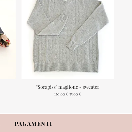
"Sorapiss" maglione - sweater
Vista rapida
Prezzo regolare
Prezzo scontato
150,00 €
75,00 €
I
PAGAMENTI