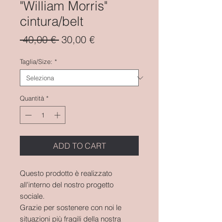
"William Morris"
cintura/belt
Prezzo
Prezzo
 40,00 € 
30,00 €
regolare
scontato
Taglia/Size:
*
Quantità
*
ADD TO CART
Questo prodotto è realizzato
all'interno del nostro progetto
sociale.
Grazie per sostenere con noi le
situazioni più fragili della nostra