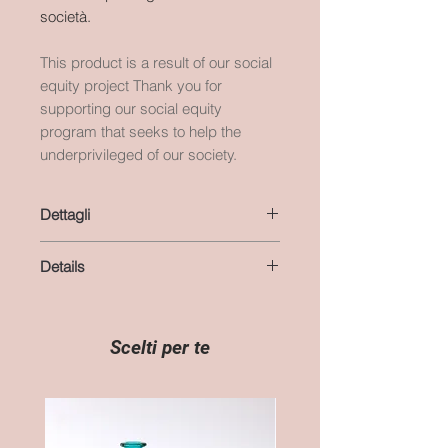
società.
This product is a result of our social
equity project Thank you for
supporting our social equity
program that seeks to help the
underprivileged of our society.
Dettagli
colore: beige
Details
materiale: cotone
lunghezza: 106 cm
colour: beige gold
material: cotton
length: 41,7 inches
Scelti per te
altezza: 5 cm
height: 2 inches
essendo un prodotto artigianale le
misure possono variare