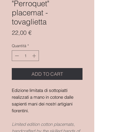
"Perroquet"
placemat -
tovaglietta
Prezzo
22,00 €
Quantità
*
ADD TO CART
Edizione limitata di sottopiatti
realizzati a mano in cotone dalle
sapienti mani dei nostri artigiani
fiorentini.
Limited edition cotton placemats,
handcrafted by the skilled hands of