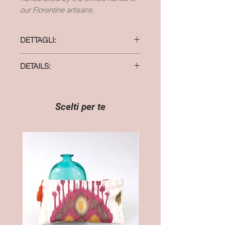
our Florentine artisans.
DETTAGLI:
materiale: cotone
DETAILS:
dimensioni: 37 cm x 48 cm
material: cotone
size: 14,5 inches x 18,5 inches
Scelti per te