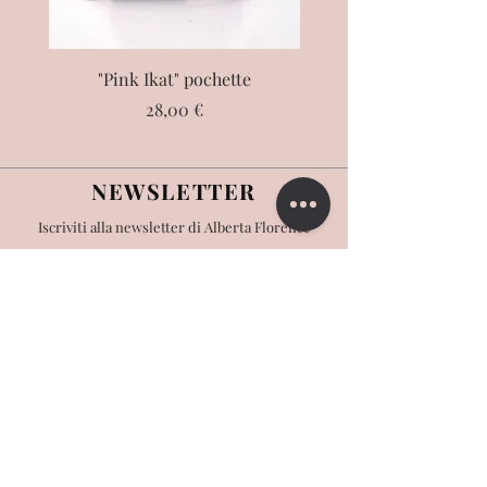
"Pink Ikat" pochette
"Éléphant" pochet
Prezzo
28,00 €
NEWSLETTER
Iscriviti alla newsletter di Alberta Florence
>
CONTATTACI
Scrivici:
info@albertaflorence.com
Risponderemo il prima possibile
Chiamaci: