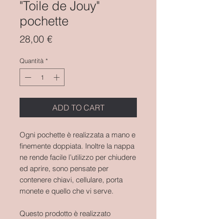
"Toile de Jouy"
pochette
Prezzo
28,00 €
Quantità
*
ADD TO CART
Ogni pochette è realizzata a mano e
finemente doppiata. Inoltre la nappa
ne rende facile l’utilizzo per chiudere
ed aprire, sono pensate per
contenere chiavi, cellulare, porta
monete e quello che vi serve.
Questo prodotto è realizzato