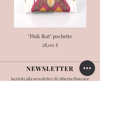
"Pink Ikat" pochette
"Éléphant" pochet
Prezzo
28,00 €
NEWSLETTER
Iscriviti alla newsletter di Alberta Florence
>
CONTATTACI
Scrivici:
info@albertaflorence.com
Risponderemo il prima possibile