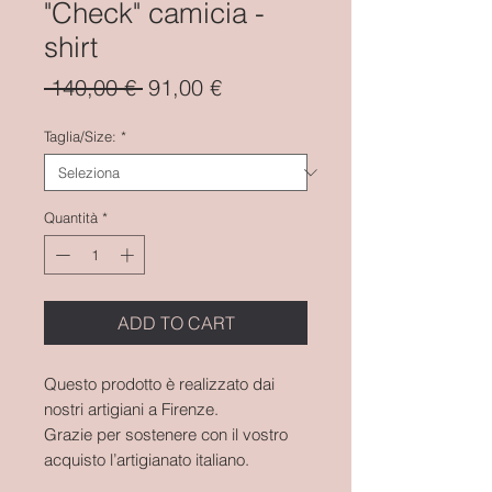
"Check" camicia -
shirt
Prezzo
Prezzo
 140,00 € 
91,00 €
regolare
scontato
Taglia/Size:
*
Quantità
*
ADD TO CART
Questo prodotto è realizzato dai
nostri artigiani a Firenze.
Grazie per sostenere con il vostro
acquisto l’artigianato italiano.