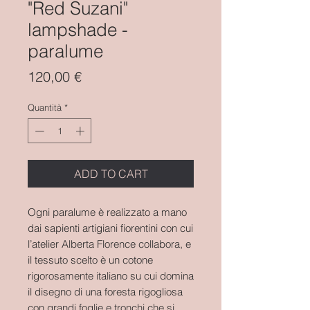
"Red Suzani"
lampshade -
paralume
Prezzo
120,00 €
Quantità
*
ADD TO CART
Ogni paralume è realizzato a mano
dai sapienti artigiani fiorentini con cui
l’atelier Alberta Florence collabora, e
il tessuto scelto è un cotone
rigorosamente italiano su cui domina
il disegno di una foresta rigogliosa
con grandi foglie e tronchi che si