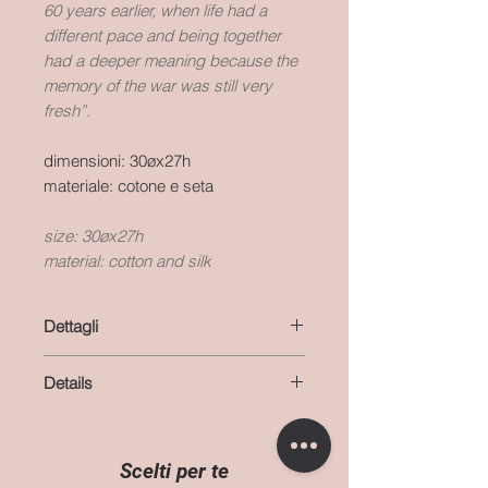
60 years earlier, when life had a
different pace and being together
had a deeper meaning because the
memory of the war was still very
fresh”.
dimensioni: 30øx27h
materiale: cotone e seta
size: 30øx27h
material: cotton and silk
Dettagli
dimensioni:
Details
materiale: cotone e seta
size:
material: cotton and silk
Scelti per te