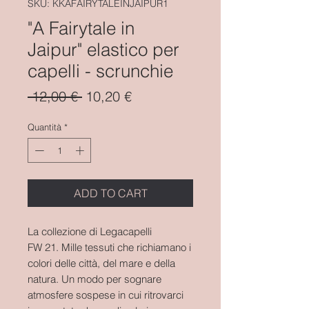
SKU: KKAFAIRYTALEINJAIPUR1
"A Fairytale in
Jaipur" elastico per
capelli - scrunchie
Prezzo
Prezzo
 12,00 € 
10,20 €
regolare
scontato
Quantità
*
ADD TO CART
La collezione di Legacapelli
FW 21. Mille tessuti che richiamano i
colori delle città, del mare e della
natura. Un modo per sognare
atmosfere sospese in cui ritrovarci