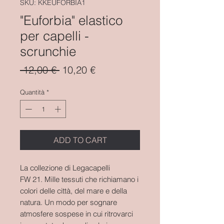
SKU: KKEUFORBIA1
"Euforbia" elastico
per capelli -
scrunchie
Prezzo
Prezzo
 12,00 € 
10,20 €
regolare
scontato
Quantità
*
ADD TO CART
La collezione di Legacapelli
FW 21. Mille tessuti che richiamano i
colori delle città, del mare e della
natura. Un modo per sognare
atmosfere sospese in cui ritrovarci