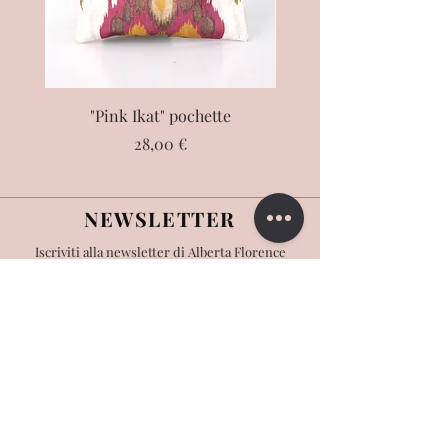
"Pink Ikat" pochette
"Éléphant" pochet
Prezzo
28,00 €
NEWSLETTER
Iscriviti alla newsletter di Alberta Florence
>
CONTATTACI
Scrivici:
info@albertaflorence.com
Risponderemo il prima possibile