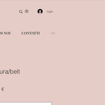
login
I NOI
CONTATTI
>>
tura/belt
o
Prezzo
 €
re
scontato