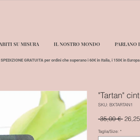
ABITI SU MISURA
IL NOSTRO MONDO
PARLANO D
SPEDIZIONE GRATUITA per ordini che superano i 60€ in Italia, i 150€ in Europa
"Tartan" cin
SKU: BXTARTAN1
Prezz
 35,00 € 
26,25
regola
Taglia/Size:
*